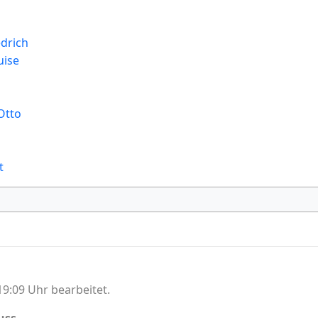
edrich
uise
Otto
t
9:09 Uhr bearbeitet.
uss