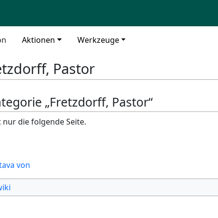
on
Aktionen
Werkzeuge
etzdorff, Pastor
ategorie „Fretzdorff, Pastor“
 nur die folgende Seite.
tava von
iki