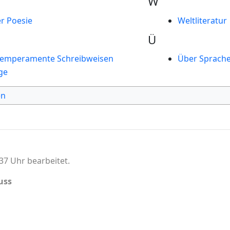
W
r Poesie
Weltliteratur
Ü
Temperamente Schreibweisen
Über Sprache 
ge
en
37 Uhr bearbeitet.
uss