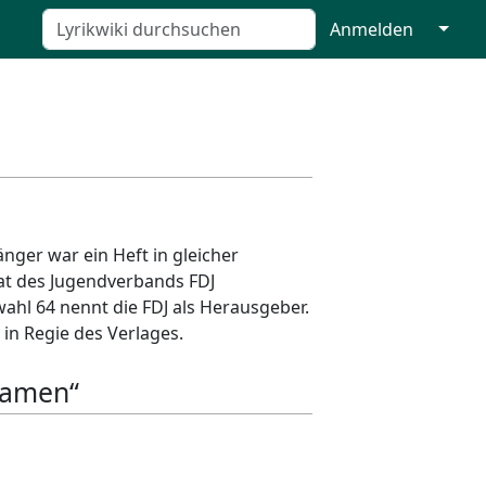
↓
Anmelden
änger war ein Heft in gleicher
at des Jugendverbands FDJ
hl 64 nennt die FDJ als Herausgeber.
in Regie des Verlages.
 Namen“