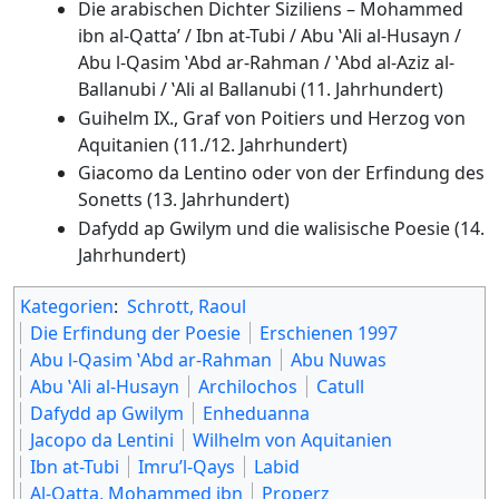
Die arabischen Dichter Siziliens – Mohammed
ibn al-Qatta’ / Ibn at-Tubi / Abu ‛Ali al-Husayn /
Abu l-Qasim ‛Abd ar-Rahman / ‛Abd al-Aziz al-
Ballanubi / ‛Ali al Ballanubi (11. Jahrhundert)
Guihelm IX., Graf von Poitiers und Herzog von
Aquitanien (11./12. Jahrhundert)
Giacomo da Lentino oder von der Erfindung des
Sonetts (13. Jahrhundert)
Dafydd ap Gwilym und die walisische Poesie (14.
Jahrhundert)
Kategorien
:
Schrott, Raoul
Die Erfindung der Poesie
Erschienen 1997
Abu l-Qasim ‛Abd ar-Rahman
Abu Nuwas
Abu ‛Ali al-Husayn
Archilochos
Catull
Dafydd ap Gwilym
Enheduanna
Jacopo da Lentini
Wilhelm von Aquitanien
Ibn at-Tubi
Imru’l-Qays
Labid
Al-Qatta, Mohammed ibn
Properz