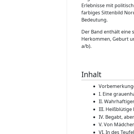
Erlebnisse mit politis
farbiges Sittenbild No
Bedeutung.
Der Band enthält eine
Herkommen, Geburt und 
a/b).
Inhalt
Vorbemerkunge
I. Eine grauenh
II. Wahrhaftiger
III. Heißblütig
IV. Begabt, abe
V. Von Mädchen
VI. In des Teuf