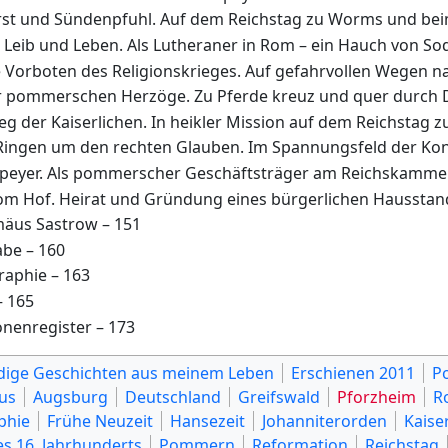
urst und Sündenpfuhl. Auf dem Reichstag zu Worms und bei
an Leib und Leben. Als Lutheraner in Rom – ein Hauch von 
e Vorboten des Religionskrieges. Auf gefahrvollen Wegen n
er pommerschen Herzöge. Zu Pferde kreuz und quer durch 
eg der Kaiserlichen. In heikler Mission auf dem Reichstag 
s Ringen um den rechten Glauben. Im Spannungsfeld der Ko
n Speyer. Als pommerscher Geschäftsträger am Reichskammer
vom Hof. Heirat und Gründung eines bürgerlichen Hausstan
äus Sastrow – 151
abe – 160
raphie – 163
 165
onenregister – 173
ige Geschichten aus meinem Leben
Erschienen 2011
P
us
Augsburg
Deutschland
Greifswald
Pforzheim
R
phie
Frühe Neuzeit
Hansezeit
Johanniterorden
Kaise
es 16. Jahrhunderts
Pommern
Reformation
Reichstag