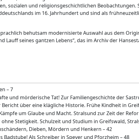
chen, sozialen und religionsgeschichtlichen Beobachtungen.
rddeutschlands im 16. Jahrhundert und sind als frühneuzeit
 sprachlich behutsam modernisierte Auswahl aus dem Origi
Lauff seines gantzen Lebens“, das im Archiv der Hansestadt
n – 7
afte und mörderische Tat! Zur Familiengeschichte der Sastr
 Bericht über eine klägliche Historie. Frühe Kindheit in Grei
e Kämpfe um Glaube und Macht. Stralsund zur Zeit der Refo
r ohne Stetigkeit. Schulzeit und Studium in Greifswald, Str
schändern, Dieben, Mördern und Henkern – 42
els Badstube! Als Schreiber in Speyer und Pforzheim – 48