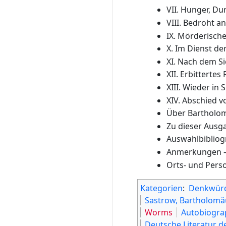
VII. Hunger, D
VIII. Bedroht 
IX. Mörderisch
X. Im Dienst d
XI. Nach dem Si
XII. Erbitterte
XIII. Wieder i
XIV. Abschied 
Über Bartholom
Zu dieser Ausg
Auswahlbibliog
Anmerkungen –
Orts- und Pers
Kategorien
:
Denkwürd
Sastrow, Bartholomä
Worms
Autobiogra
Deutsche Literatur d