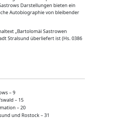
 Sastrows Darstellungen bieten ein
liche Autobiographie von bleibender
naltext „Bartolomäi Sastrowen
 Stralsund überliefert ist (Hs. 0386
ows – 9
fswald – 15
rmation – 20
alsund und Rostock – 31