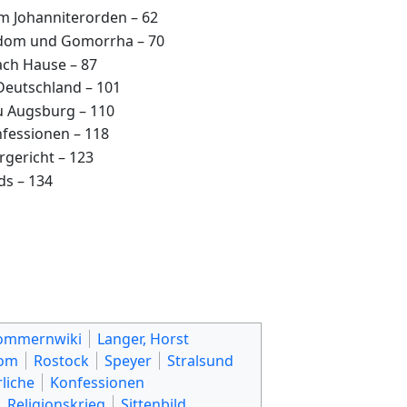
m Johanniterorden – 62
Sodom und Gomorrha – 70
ach Hause – 87
Deutschland – 101
zu Augsburg – 110
nfessionen – 118
gericht – 123
ds – 134
ommernwiki
Langer, Horst
om
Rostock
Speyer
Stralsund
rliche
Konfessionen
Religionskrieg
Sittenbild