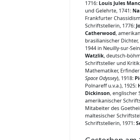
1716:
Louis Jules Manc
und Gelehrte, 1741:
Na
Frankfurter Chassidism
Schriftstellerin, 1776:
J
Catherwood
, amerikan
brasilianischer Dichter,
1944 in Neuilly-sur-Sei
Watzlik
, deutsch-böhmi
Schriftsteller und Kriti
Mathematiker, Erfinder 
Space Odyssey
), 1918:
Pi
Polnareff u.v.a.), 1925:
Dickinson
, englischer
amerikanischer Schrifts
Mitabeiter des Goethei
maltesischer Schriftstel
Schriftstellerin, 1971:
S