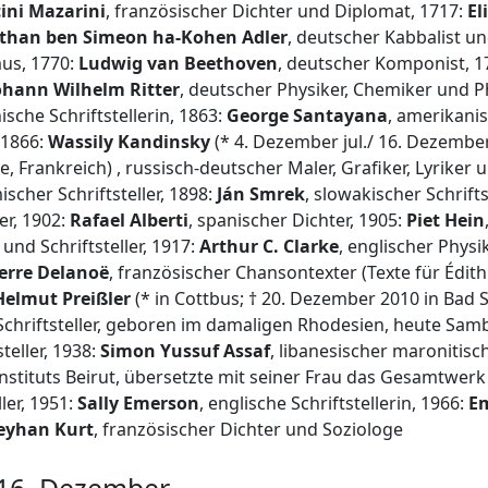
ini Mazarini
, französischer Dichter und Diplomat, 1717:
El
than ben Simeon ha-Kohen Adler
, deutscher Kabbalist u
us, 1770:
Ludwig van Beethoven
, deutscher Komponist, 1
ohann Wilhelm Ritter
, deutscher Physiker, Chemiker und P
ische Schriftstellerin, 1863:
George Santayana
, amerikani
 1866:
Wassily Kandinsky
(* 4. Dezember jul./ 16. Dezembe
ne, Frankreich) , russisch-deutscher Maler, Grafiker, Lyriker
scher Schriftsteller, 1898:
Ján Smrek
, slowakischer Schrifts
ker, 1902:
Rafael Alberti
, spanischer Dichter, 1905:
Piet Hein
und Schriftsteller, 1917:
Arthur C. Clarke
, englischer Physi
erre Delanoë
, französischer Chansontexter (Texte für Édit
Helmut Preißler
(* in Cottbus; † 20. Dezember 2010 in Bad 
 Schriftsteller, geboren im damaligen Rhodesien, heute Sam
teller, 1938:
Simon Yussuf Assaf
, libanesischer maronitisc
nstituts Beirut, übersetzte mit seiner Frau das Gesamtwerk 
ler, 1951:
Sally Emerson
, englische Schriftstellerin, 1966:
E
eyhan Kurt
, französischer Dichter und Soziologe