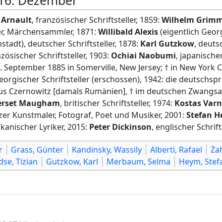
16. Dezember
 Arnault
, französischer Schriftsteller, 1859:
Wilhelm Grim
er, Märchensammler, 1871:
Willibald Alexis
(eigentlich Georg
nstadt), deutscher Schriftsteller, 1878:
Karl Gutzkow
, deuts
nzösischer Schriftsteller, 1903:
Ochiai Naobumi
, japanische
. September 1885 in Somerville, New Jersey; † in New York Ci
georgischer Schriftsteller (erschossen), 1942: die deutschsp
us Czernowitz [damals Rumänien], † im deutschen Zwangsar
erset Maugham
, britischer Schriftsteller, 1974:
Kostas Varn
zer Kunstmaler, Fotograf, Poet und Musiker, 2001:
Stefan 
ikanischer Lyriker, 2015:
Peter Dickinson
, englischer Schrift
r
Grass, Günter
Kandinsky, Wassily
Alberti, Rafael
Ża
dse, Tizian
Gutzkow, Karl
Merbaum, Selma
Heym, Stef