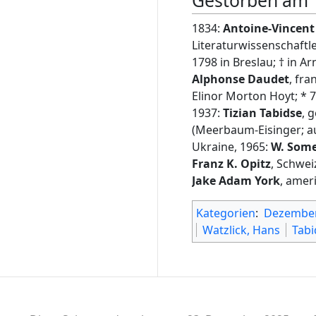
Gestorben am 
1834:
Antoine-Vincent
Literaturwissenschaftl
1798 in Breslau; † in Ar
Alphonse Daudet
, fra
Elinor Morton Hoyt; * 7
1937:
Tizian Tabidse
, 
(Meerbaum-Eisinger; a
Ukraine, 1965:
W. Som
Franz K. Opitz
, Schwei
Jake Adam York
, amer
Kategorien
:
Dezembe
Watzlick, Hans
Tabi