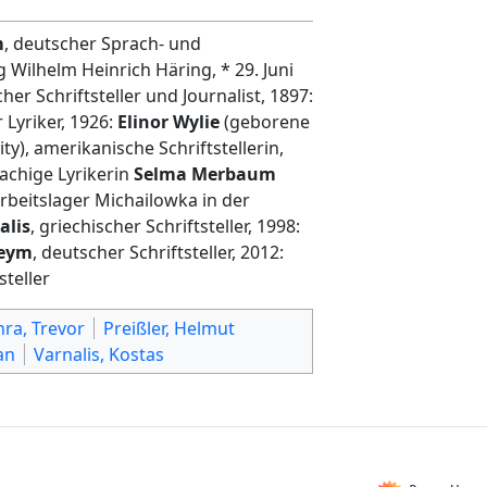
m
, deutscher Sprach- und
 Wilhelm Heinrich Häring, * 29. Juni
cher Schriftsteller und Journalist, 1897:
r Lyriker, 1926:
Elinor Wylie
(geborene
ty), amerikanische Schriftstellerin,
rachige Lyrikerin
Selma Merbaum
beitslager Michailowka in der
alis
, griechischer Schriftsteller, 1998:
Heym
, deutscher Schriftsteller, 2012:
steller
hra, Trevor
Preißler, Helmut
an
Varnalis, Kostas