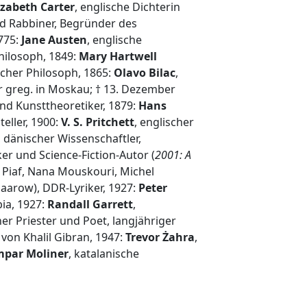
izabeth Carter
, englische Dichterin
nd Rabbiner, Begründer des
775:
Jane Austen
, englische
hilosoph, 1849:
Mary Hartwell
scher Philosoph, 1865:
Olavo Bilac
,
r greg. in Moskau; † 13. Dezember
 und Kunsttheoretiker, 1879:
Hans
teller, 1900:
V. S. Pritchett
, englischer
, dänischer Wissenschaftler,
ker und Science-Fiction-Autor (
2001: A
h Piaf, Nana Mouskouri, Michel
Saarow), DDR-Lyriker, 1927:
Peter
bia, 1927:
Randall Garrett
,
her Priester und Poet, langjähriger
von Khalil Gibran, 1947:
Trevor Żahra
,
mpar Moliner
, katalanische