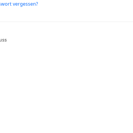
swort vergessen?
uss