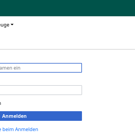
euge
n
Anmelden
fe beim Anmelden