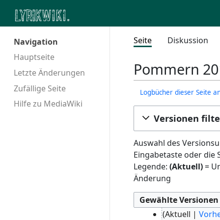
Seite
Diskussion
Navigation
Hauptseite
Pommern 201
Letzte Änderungen
Zufällige Seite
Logbücher dieser Seite a
Hilfe zu MediaWiki
Versionen filt
Auswahl des Versionsun
Eingabetaste oder die 
Legende:
(Aktuell)
= Un
Änderung
2
Aktuell
Vorhe