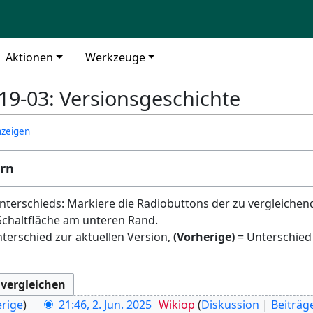
Aktionen
Werkzeuge
9-03: Versionsgeschichte
nzeigen
ern
terschieds: Markiere die Radiobuttons der zu vergleichen
Schaltfläche am unteren Rand.
terschied zur aktuellen Version,
(Vorherige)
= Unterschied
rige
21:46, 2. Jun. 2025
Wikiop
Diskussion
Beiträg