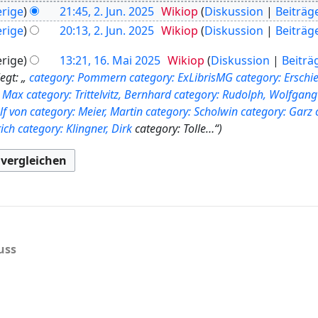
rige
21:45, 2. Jun. 2025
Wikiop
Diskussion
Beiträg
rige
20:13, 2. Jun. 2025
Wikiop
Diskussion
Beiträg
rige
13:21, 16. Mai 2025
Wikiop
Diskussion
Beiträ
egt: „
category: Pommern
category: ExLibrisMG
category: Ersch
, Max
category: Trittelvitz, Bernhard
category: Rudolph, Wolfgang
lf von
category: Meier, Martin
category: Scholwin
category: Garz
ich
category: Klingner, Dirk
category: Tolle…“
uss