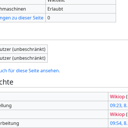
chmaschinen
Erlaubt
ngen zu dieser Seite
0
nutzer (unbeschränkt)
nutzer (unbeschränkt)
ch für diese Seite ansehen.
chte
Wikiop
(
ellung
09:23, 8
Wikiop
(
arbeitung
09:54, 8