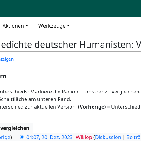
Aktionen
Werkzeuge
Gedichte deutscher Humanisten: 
nzeigen
ern
terschieds: Markiere die Radiobuttons der zu vergleichen
Schaltfläche am unteren Rand.
terschied zur aktuellen Version,
(Vorherige)
= Unterschied
rige
04:07, 20. Dez. 2023
Wikiop
Diskussion
Beitr