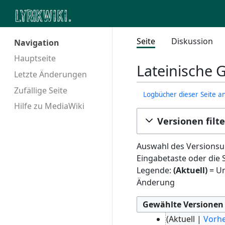
Seite
Diskussion
Navigation
Hauptseite
Lateinische 
Letzte Änderungen
Zufällige Seite
Logbücher dieser Seite a
Hilfe zu MediaWiki
Versionen filt
Auswahl des Versionsun
Eingabetaste oder die 
Legende:
(Aktuell)
= Un
Änderung
2
Aktuell
Vorhe