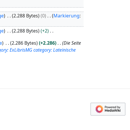
ge
2.288 Bytes
0
Markierung
:
ge
2.288 Bytes
+2
e
2.286 Bytes
+2.286
Die Seite
gory: ExLibrisMG
category: Lateinische