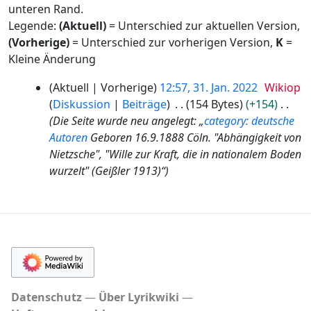
unteren Rand.
Legende:
(Aktuell)
= Unterschied zur aktuellen Version,
(Vorherige)
= Unterschied zur vorherigen Version,
K
=
Kleine Änderung
3
Aktuell
Vorherige
12:57, 31. Jan. 2022
Wikiop
1
Diskussion
Beiträge
154 Bytes
+154
.
Die Seite wurde neu angelegt: „
category: deutsche
J
Autoren
Geboren 16.9.1888 Cöln. "Abhängigkeit von
a
Nietzsche", "Wille zur Kraft, die in nationalem Boden
n
wurzelt" (Geißler 1913)“
u
a
r
2
0
2
2
Datenschutz
Über Lyrikwiki