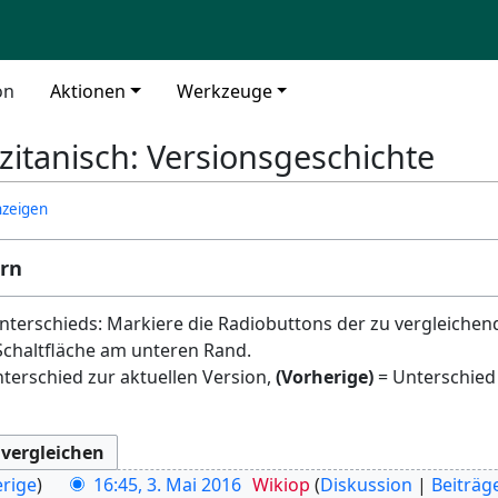
on
Aktionen
Werkzeuge
zitanisch: Versionsgeschichte
nzeigen
ern
terschieds: Markiere die Radiobuttons der zu vergleichen
Schaltfläche am unteren Rand.
terschied zur aktuellen Version,
(Vorherige)
= Unterschied
rige
16:45, 3. Mai 2016
Wikiop
Diskussion
Beiträg