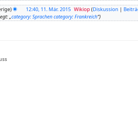
rige
12:40, 11. Mär. 2015
Wikiop
Diskussion
Beitr
gt: „
category: Sprachen
category: Frankreich
“
uss