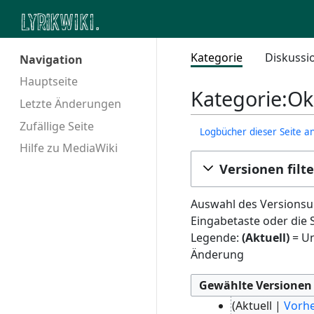
Kategorie
Diskussi
Navigation
Hauptseite
Kategorie:Ok
Letzte Änderungen
Zufällige Seite
Logbücher dieser Seite a
Hilfe zu MediaWiki
Versionen filt
Auswahl des Versionsun
Eingabetaste oder die 
Legende:
(Aktuell)
= Un
Änderung
3
Aktuell
Vorhe