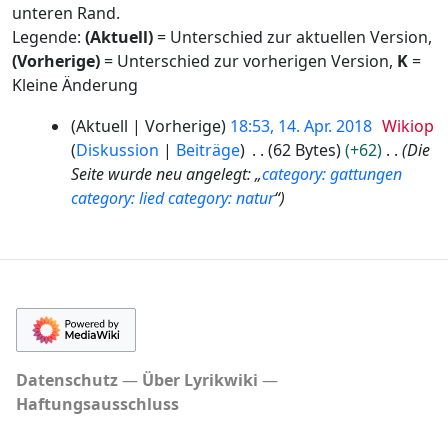
unteren Rand.
Legende:
(Aktuell)
= Unterschied zur aktuellen Version,
(Vorherige)
= Unterschied zur vorherigen Version,
K
=
Kleine Änderung
1
Aktuell
Vorherige
18:53, 14. Apr. 2018
Wikiop
4
Diskussion
Beiträge
62 Bytes
+62
Die
.
Seite wurde neu angelegt: „
category: gattungen
A
category: lied
category: natur
“
p
r
i
l
2
0
1
8
Datenschutz
Über Lyrikwiki
Haftungsausschluss