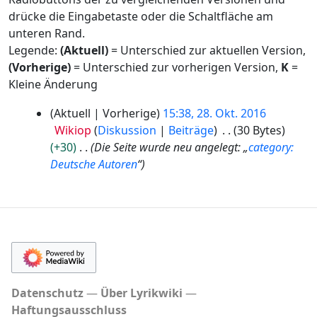
drücke die Eingabetaste oder die Schaltfläche am
unteren Rand.
Legende:
(Aktuell)
= Unterschied zur aktuellen Version,
(Vorherige)
= Unterschied zur vorherigen Version,
K
=
Kleine Änderung
2
Aktuell
Vorherige
15:38, 28. Okt. 2016
8
Wikiop
Diskussion
Beiträge
30 Bytes
.
+30
Die Seite wurde neu angelegt: „
category:
O
Deutsche Autoren
“
k
t
o
b
e
r
2
0
Datenschutz
Über Lyrikwiki
1
Haftungsausschluss