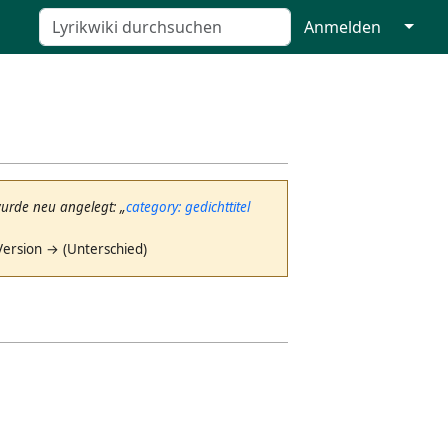
↓
Anmelden
wurde neu angelegt: „
category: gedichttitel
Version → (Unterschied)