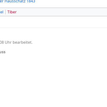
her Hausschatz 1843
el
Tiber
08 Uhr bearbeitet.
uss