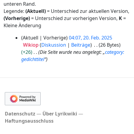
unteren Rand.
Legende:
(Aktuell)
= Unterschied zur aktuellen Version,
(Vorherige)
= Unterschied zur vorherigen Version,
K
=
Kleine Änderung
2
Aktuell
Vorherige
04:07, 20. Feb. 2025
0
Wikiop
Diskussion
Beiträge
26 Bytes
.
+26
Die Seite wurde neu angelegt: „
category:
F
gedichttitel
“
e
b
r
u
a
r
2
0
Datenschutz
Über Lyrikwiki
2
Haftungsausschluss
5