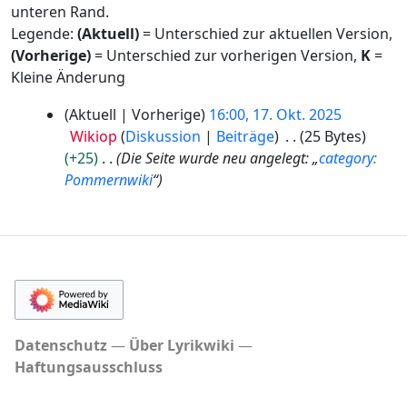
unteren Rand.
Legende:
(Aktuell)
= Unterschied zur aktuellen Version,
(Vorherige)
= Unterschied zur vorherigen Version,
K
=
Kleine Änderung
1
Aktuell
Vorherige
16:00, 17. Okt. 2025
7
Wikiop
Diskussion
Beiträge
25 Bytes
.
+25
Die Seite wurde neu angelegt: „
category:
O
Pommernwiki
“
k
t
o
b
e
r
2
0
Datenschutz
Über Lyrikwiki
2
Haftungsausschluss
5