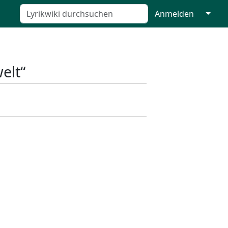
↓
Anmelden
elt“