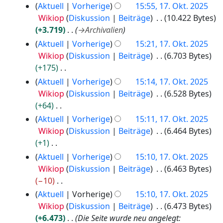
e
5
n
K
Aktuell
Vorherige
15:55, 17. Okt. 2025
e
a
e
e
Wikiop
Diskussion
Beiträge
10.422 Bytes
i
r
B
i
+3.719
→
Archivalien
t
b
e
n
Aktuell
Vorherige
15:21, 17. Okt. 2025
u
e
a
e
Wikiop
Diskussion
Beiträge
6.703 Bytes
n
i
r
B
+175
g
t
b
e
K
Aktuell
Vorherige
15:14, 17. Okt. 2025
s
u
e
a
e
Wikiop
Diskussion
Beiträge
6.528 Bytes
z
n
i
r
i
+64
u
g
t
b
n
K
s
Aktuell
Vorherige
15:11, 17. Okt. 2025
s
u
e
e
e
a
Wikiop
Diskussion
Beiträge
6.464 Bytes
z
n
i
B
i
m
+1
u
g
t
e
n
m
K
s
Aktuell
Vorherige
15:10, 17. Okt. 2025
s
u
a
e
e
e
a
Wikiop
Diskussion
Beiträge
6.463 Bytes
z
n
r
B
n
i
m
−10
u
g
b
e
f
n
m
K
s
Aktuell
Vorherige
15:10, 17. Okt. 2025
s
e
a
a
e
e
e
a
Wikiop
Diskussion
Beiträge
6.473 Bytes
z
i
r
s
B
n
i
m
+6.473
Die Seite wurde neu angelegt:
u
t