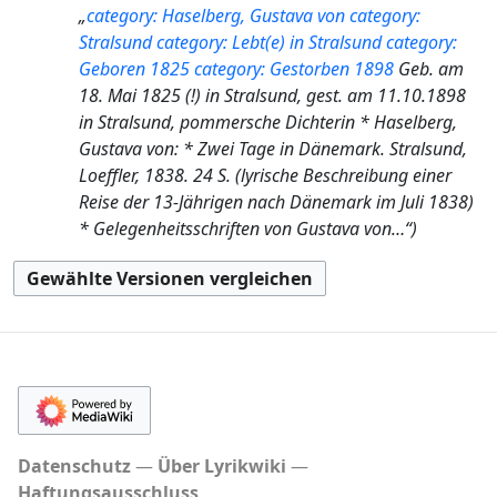
b
s
e
f
n
m
„
category: Haselberg, Gustava von
category:
s
u
e
u
a
a
e
e
Stralsund
category: Lebt(e) in Stralsund
category:
a
n
i
n
r
s
B
n
Geboren 1825
category: Gestorben 1898
Geb. am
m
g
t
g
b
s
e
f
18. Mai 1825 (!) in Stralsund, gest. am 11.10.1898
m
s
u
e
u
a
a
in Stralsund, pommersche Dichterin * Haselberg,
e
z
n
i
n
r
s
Gustava von: * Zwei Tage in Dänemark. Stralsund,
n
u
g
t
g
b
s
Loeffler, 1838. 24 S. (lyrische Beschreibung einer
f
s
s
u
e
u
Reise der 13-Jährigen nach Dänemark im Juli 1838)
a
a
z
n
i
n
* Gelegenheitsschriften von Gustava von…“
s
m
u
g
t
g
s
m
s
s
u
u
e
a
z
n
n
n
m
u
g
g
f
m
s
s
a
e
a
z
s
n
m
u
s
f
m
s
u
a
e
a
Datenschutz
Über Lyrikwiki
n
s
n
m
Haftungsausschluss