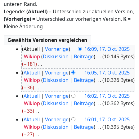
unteren Rand.
Legende:
(Aktuell)
= Unterschied zur aktuellen Version,
(Vorherige)
= Unterschied zur vorherigen Version,
K
=
Kleine Änderung
1
Aktuell
Vorherige
16:09, 17. Okt. 2025
7
Wikiop
Diskussion
Beiträge
10.145 Bytes
.
−181
O
K
Aktuell
Vorherige
16:05, 17. Okt. 2025
k
e
Wikiop
Diskussion
Beiträge
10.326 Bytes
t
i
−36
o
n
K
Aktuell
Vorherige
16:02, 17. Okt. 2025
b
e
e
Wikiop
Diskussion
Beiträge
10.362 Bytes
e
B
i
−33
r
e
n
K
2
Aktuell
Vorherige
16:01, 17. Okt. 2025
a
e
e
0
Wikiop
Diskussion
Beiträge
10.395 Bytes
r
B
i
2
−27
b