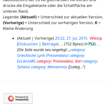
drücke die Eingabetaste oder die Schaltfläche am
unteren Rand.
Legende:
(Aktuell)
= Unterschied zur aktuellen Version,
(Vorherige)
= Unterschied zur vorherigen Version,
K
=
Kleine Änderung
2
Aktuell
Vorherige
20:22, 27. Jul. 2015
Wikiop
7
Diskussion
Beiträge
752 Bytes
+752
.
Die Seite wurde neu angelegt: „
category:
J
Griechische Lyrik (Preisendanz)
category:
u
ExLibrisMG
category: Preisendanz, Karl
category:
l
Tyrtaios
category: Mimnermos
[[categ…“
i
2
0
1
5