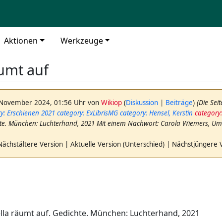
Aktionen
Werkzeuge
äumt auf
 November 2024, 01:56 Uhr von
Wikiop
(
Diskussion
|
Beiträge
)
(Die Sei
y: Erschienen 2021
category: ExLibrisMG
category: Hensel, Kerstin
category
te. München: Luchterhand, 2021 Mit einem Nachwort: Carola Wiemers, Um 
Nächstältere Version | Aktuelle Version (Unterschied) | Nächstjüngere 
ella räumt auf. Gedichte. München: Luchterhand, 2021