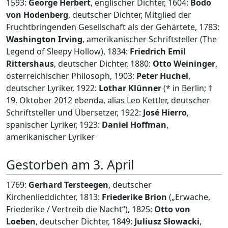
1593:
George Herbert
, englischer Dichter, 1604:
Bodo
von Hodenberg
, deutscher Dichter, Mitglied der
Fruchtbringenden Gesellschaft als der Gehärtete, 1783:
Washington Irving
, amerikanischer Schriftsteller (The
Legend of Sleepy Hollow), 1834:
Friedrich Emil
Rittershaus
, deutscher Dichter, 1880:
Otto Weininger
,
österreichischer Philosoph, 1903:
Peter Huchel
,
deutscher Lyriker, 1922:
Lothar Klünner
(* in Berlin; †
19. Oktober 2012 ebenda, alias Leo Kettler, deutscher
Schriftsteller und Übersetzer, 1922:
José Hierro
,
spanischer Lyriker, 1923:
Daniel Hoffman
,
amerikanischer Lyriker
Gestorben am 3. April
1769:
Gerhard Tersteegen
, deutscher
Kirchenlieddichter, 1813:
Friederike Brion
(„Erwache,
Friederike / Vertreib die Nacht“), 1825:
Otto von
Loeben
, deutscher Dichter, 1849:
Juliusz Słowacki
,