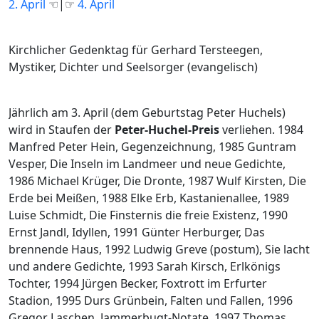
2. April
☜|☞
4. April
Kirchlicher Gedenktag für Gerhard Tersteegen,
Mystiker, Dichter und Seelsorger (evangelisch)
Jährlich am 3. April (dem Geburtstag Peter Huchels)
wird in Staufen der
Peter-Huchel-Preis
verliehen. 1984
Manfred Peter Hein, Gegenzeichnung, 1985 Guntram
Vesper, Die Inseln im Landmeer und neue Gedichte,
1986 Michael Krüger, Die Dronte, 1987 Wulf Kirsten, Die
Erde bei Meißen, 1988 Elke Erb, Kastanienallee, 1989
Luise Schmidt, Die Finsternis die freie Existenz, 1990
Ernst Jandl, Idyllen, 1991 Günter Herburger, Das
brennende Haus, 1992 Ludwig Greve (postum), Sie lacht
und andere Gedichte, 1993 Sarah Kirsch, Erlkönigs
Tochter, 1994 Jürgen Becker, Foxtrott im Erfurter
Stadion, 1995 Durs Grünbein, Falten und Fallen, 1996
Gregor Laschen, Jammerbugt-Notate, 1997 Thomas