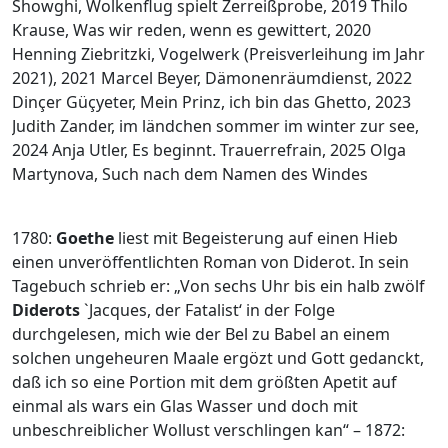
Showghi, Wolkenflug spielt Zerreißprobe, 2019 Thilo
Krause, Was wir reden, wenn es gewittert, 2020
Henning Ziebritzki, Vogelwerk (Preisverleihung im Jahr
2021), 2021 Marcel Beyer, Dämonenräumdienst, 2022
Dinçer Güçyeter, Mein Prinz, ich bin das Ghetto, 2023
Judith Zander, im ländchen sommer im winter zur see,
2024 Anja Utler, Es beginnt. Trauerrefrain, 2025 Olga
Martynova, Such nach dem Namen des Windes
1780:
Goethe
liest mit Begeisterung auf einen Hieb
einen unveröffentlichten Roman von Diderot. In sein
Tagebuch schrieb er: „Von sechs Uhr bis ein halb zwölf
Diderots
`Jacques, der Fatalist‘ in der Folge
durchgelesen, mich wie der Bel zu Babel an einem
solchen ungeheuren Maale ergözt und Gott gedanckt,
daß ich so eine Portion mit dem größten Apetit auf
einmal als wars ein Glas Wasser und doch mit
unbeschreiblicher Wollust verschlingen kan“ – 1872: