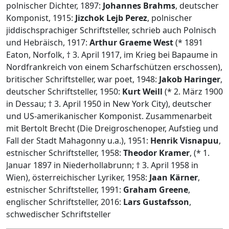
polnischer Dichter, 1897:
Johannes Brahms
, deutscher
Komponist, 1915:
Jizchok Lejb Perez
, polnischer
jiddischsprachiger Schriftsteller, schrieb auch Polnisch
und Hebräisch, 1917:
Arthur Graeme West
(* 1891
Eaton, Norfolk, † 3. April 1917, im Krieg bei Bapaume in
Nordfrankreich von einem Scharfschützen erschossen),
britischer Schriftsteller, war poet, 1948:
Jakob Haringer
,
deutscher Schriftsteller, 1950:
Kurt Weill
(* 2. März 1900
in Dessau; † 3. April 1950 in New York City), deutscher
und US-amerikanischer Komponist. Zusammenarbeit
mit Bertolt Brecht (Die Dreigroschenoper, Aufstieg und
Fall der Stadt Mahagonny u.a.), 1951:
Henrik Visnapuu
,
estnischer Schriftsteller, 1958:
Theodor Kramer
, (* 1.
Januar 1897 in Niederhollabrunn; † 3. April 1958 in
Wien), österreichischer Lyriker, 1958:
Jaan Kärner
,
estnischer Schriftsteller, 1991:
Graham Greene
,
englischer Schriftsteller, 2016:
Lars Gustafsson
,
schwedischer Schriftsteller